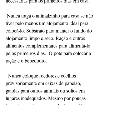
necessárias para os primeiros dias em casa. 
 Nunca traga o animalzinho para casa se não 
tiver pelo menos um alojamento ideal para 
colocá-lo. Substrato para manter o fundo do 
alojamento limpo e seco. Ração e outros 
alimentos complementares para alimentá-lo 
pelos primeiros dias.  O pote para colocar a 
ração e o bebedouro.
  Nunca coloque roedores e coelhos 
provisoriamente em caixas de papelão, 
gaiolas para outros animais ou soltos em 
lugares inadequados. Mesmo por poucas 
horas isso pode causar acidentes ou até a 
morte do bichinho.
8-Tenho onde ou com quem 