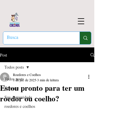
Post
Todos posts
Roedores e Coelhos
Todos posts
1 de jul. de 2025
3 min de leitura
Estou pronto para ter um
Começar
roedor ou coelho?
Sua comunidade
roedores e coelhos