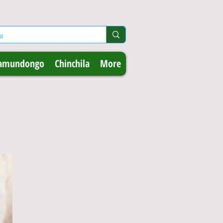
amundongo
Chinchila
More