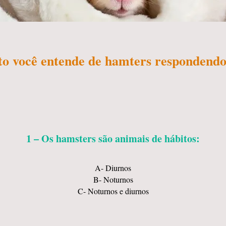
to você entende de hamters respondendo
1 – Os hamsters são animais de hábitos:
A- Diurnos
B- Noturnos
C- Noturnos e diurnos