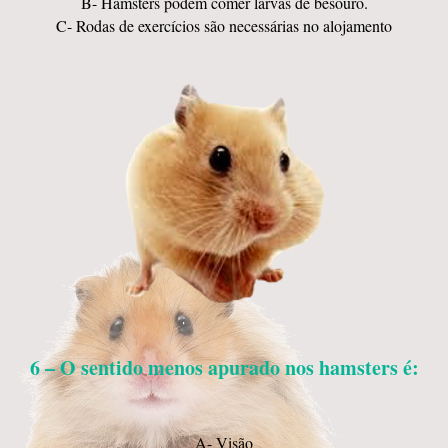
B- Hamsters podem comer larvas de besouro.
C- Rodas de exercícios são necessárias no alojamento
6 – O sentido menos apurado nos hamsters é:
A- Visão