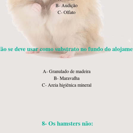
B- Audição
C- Olfato
Não se deve usar como substrato no fundo do alojame
A- Granulado de madeira
B- Maravalha
C- Areia higiênica mineral
8- Os hamsters não: