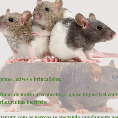
entes, ativos e brincalhões.
imas de muito preconceito, é quase impossível conv
iaturinhas incríveis.
teragir com as pessoas se apegando rapidamente aos