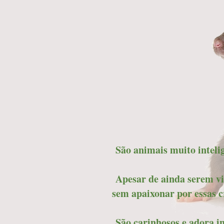
São animais muito intelig
Apesar de ainda serem vit
sem apaixonar por essas cr
São carinhosos e adora in