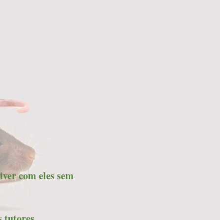
iver com eles sem
 tutores.