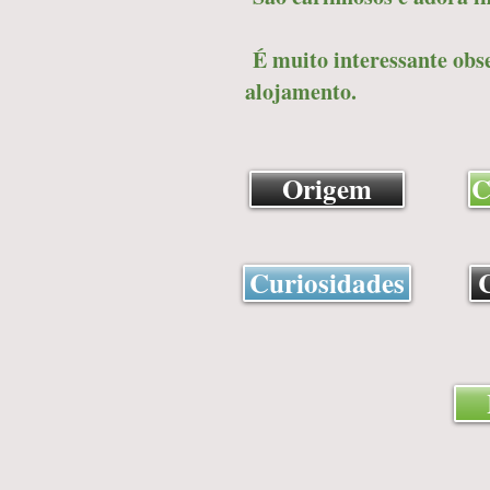
É muito interessante obse
alojamento.
Origem
C
Curiosidades