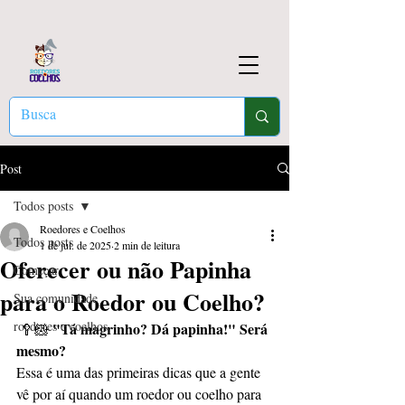
Post
Todos posts
Roedores e Coelhos
Todos posts
1 de jul. de 2025
2 min de leitura
Oferecer ou não Papinha
Começar
para o Roedor ou Coelho?
Sua comunidade
roedores e coelhos
"Tá magrinho? Dá papinha!" Será 
 🥄🐹 
mesmo?
Essa é uma das primeiras dicas que a gente 
vê por aí quando um roedor ou coelho para 