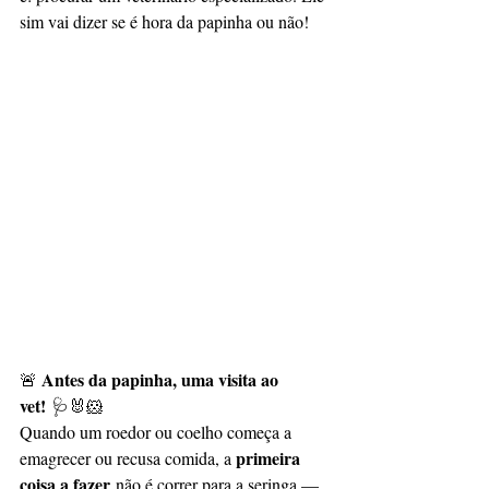
sim vai dizer se é hora da papinha ou não!
Antes da papinha, uma visita ao 
🚨 
vet!
 🩺🐰🐹
Quando um roedor ou coelho começa a 
primeira 
emagrecer ou recusa comida, a 
coisa a fazer
 não é correr para a seringa — 