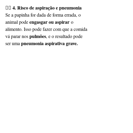
4. Risco de aspiração e pneumonia
😮‍💨 
Se a papinha for dada de forma errada, o 
engasgar ou aspirar
animal pode 
 o 
alimento. Isso pode fazer com que a comida 
pulmões
vá parar nos 
, e o resultado pode 
pneumonia aspirativa grave.
ser uma 
5. Ocultar um problema de saúde 
🔍 
grave
mascarar os sintomas 
Dar papinha pode 
reais
. Você pode acabar adiando o 
dores, infecções ou doenças 
diagnóstico de 
dentárias
, e quando perceber, pode ser 
tarde demais.
Resumo do dia:
com 
📌 
👉 Só dê papinha 
indicação do veterinário. 
Ela pode salvar 
vidas em alguns casos, mas usada da forma 