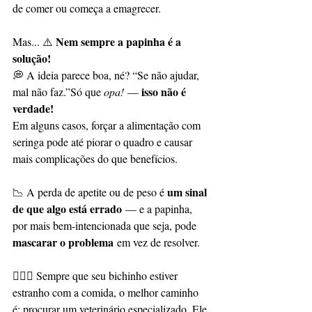
de comer ou começa a emagrecer. 
Nem sempre a papinha é a 
Mas... ⚠️ 
solução!
💭 A ideia parece boa, né? “Se não ajudar, 
isso não é 
mal não faz.”Só que 
opa!
 — 
verdade!
Em alguns casos, forçar a alimentação com 
seringa pode até piorar o quadro e causar 
mais complicações do que benefícios.
um sinal 
📉 A perda de apetite ou de peso é 
de que algo está errado
 — e a papinha, 
por mais bem-intencionada que seja, pode 
mascarar o problema
 em vez de resolver.
👩‍⚕️✨ Sempre que seu bichinho estiver 
estranho com a comida, o melhor caminho 
é: procurar um veterinário especializado. Ele 